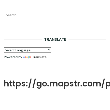
Recherche
LANC
pour :
LA
RECH
TRANSLATE
Powered by
Translate
https://go.mapstr.com