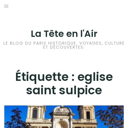
Aller
au
ACCUEIL
contenu
HISTOIRES DE PARIS
La Tête en l'Air
HISTOIRES EN ILE DE FRANCE
LE BLOG DU PARIS HISTORIQUE. VOYAGES, CULTURE
ET DÉCOUVERTES.
HISTOIRES ET VOYAGES EN FRANCE
VOYAGES À L’ÉTRANGER
Étiquette :
eglise
saint sulpice
CULTURES