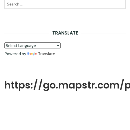
Recherche
LANC
pour :
LA
RECH
TRANSLATE
Powered by
Translate
https://go.mapstr.com