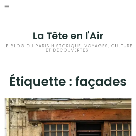
Aller
au
ACCUEIL
contenu
HISTOIRES DE PARIS
La Tête en l'Air
HISTOIRES EN ILE DE FRANCE
LE BLOG DU PARIS HISTORIQUE. VOYAGES, CULTURE
ET DÉCOUVERTES.
HISTOIRES ET VOYAGES EN FRANCE
VOYAGES À L’ÉTRANGER
Étiquette :
façades
CULTURES