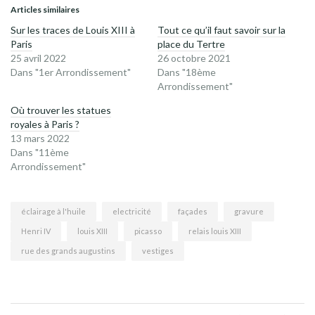
Articles similaires
Sur les traces de Louis XIII à
Tout ce qu’il faut savoir sur la
Paris
place du Tertre
25 avril 2022
26 octobre 2021
Dans "1er Arrondissement"
Dans "18ème
Arrondissement"
Où trouver les statues
royales à Paris ?
13 mars 2022
Dans "11ème
Arrondissement"
éclairage à l'huile
electricité
façades
gravure
Henri IV
louis XIII
picasso
relais louis XIII
rue des grands augustins
vestiges