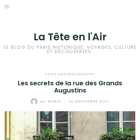
Aller
au
ACCUEIL
contenu
HISTOIRES DE PARIS
La Tête en l'Air
HISTOIRES EN ILE DE FRANCE
LE BLOG DU PARIS HISTORIQUE. VOYAGES, CULTURE
ET DÉCOUVERTES.
HISTOIRES ET VOYAGES EN FRANCE
6ÈME ARRONDISSEMENT
VOYAGES À L’ÉTRANGER
Les secrets de la rue des Grands
Augustins
CULTURES
par
MARIE
/
16 NOVEMBRE 2021