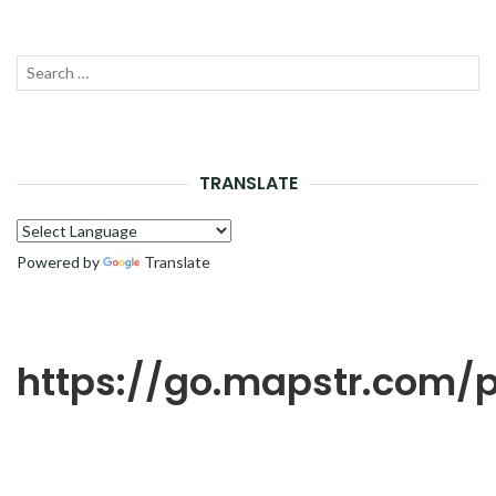
Recherche
LANC
pour :
LA
RECH
TRANSLATE
Powered by
Translate
https://go.mapstr.com