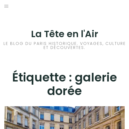
Aller
au
ACCUEIL
contenu
HISTOIRES DE PARIS
La Tête en l'Air
HISTOIRES EN ILE DE FRANCE
LE BLOG DU PARIS HISTORIQUE. VOYAGES, CULTURE
ET DÉCOUVERTES.
HISTOIRES ET VOYAGES EN FRANCE
VOYAGES À L’ÉTRANGER
Étiquette :
galerie
dorée
CULTURES