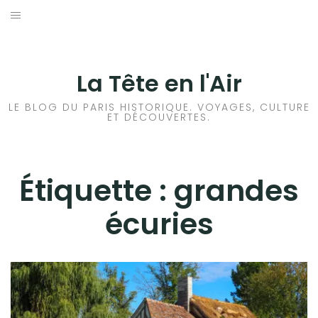
Aller
au
ACCUEIL
contenu
HISTOIRES DE PARIS
La Tête en l'Air
HISTOIRES EN ILE DE FRANCE
LE BLOG DU PARIS HISTORIQUE. VOYAGES, CULTURE
ET DÉCOUVERTES.
HISTOIRES ET VOYAGES EN FRANCE
VOYAGES À L’ÉTRANGER
Étiquette :
grandes
écuries
CULTURES