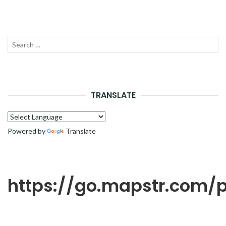
Recherche
LANC
pour :
LA
RECH
TRANSLATE
Powered by
Translate
https://go.mapstr.com