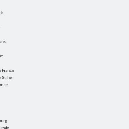
rk
e
ons
st
e France
e Seine
rance
ourg
itain