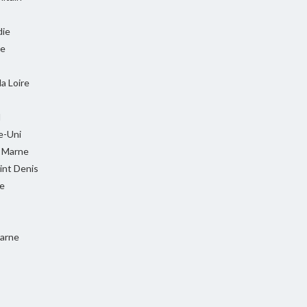
ie
ie
la Loire
l
-Uni
t Marne
int Denis
e
Marne