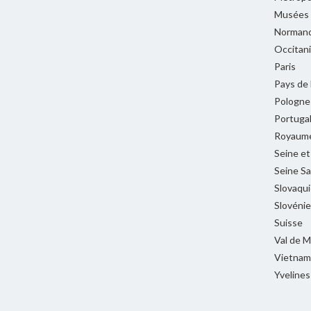
Musées
Normand
Occitan
Paris
Pays de 
Pologne
Portuga
Royaume
Seine e
Seine Sa
Slovaqui
Slovénie
Suisse
Val de 
Vietnam
Yvelines