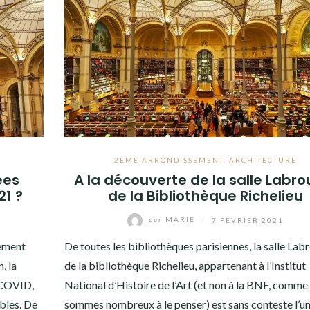
2ÈME ARRONDISSEMENT
,
ARCHITECTURE
ées
A la découverte de la salle Labro
21 ?
de la Bibliothèque Richelieu
par
MARIE
/
7 FÉVRIER 2021
tement
De toutes les bibliothèques parisiennes, la salle Lab
, la
de la bibliothèque Richelieu, appartenant à l’Institut
u COVID,
National d’Histoire de l’Art (et non à la BNF, comme
ibles. De
sommes nombreux à le penser) est sans conteste l’u