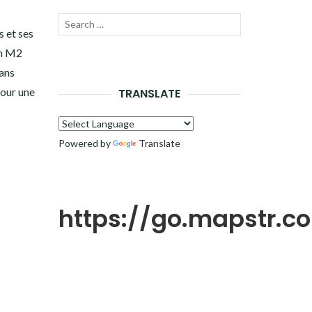
Recherche
LANCER
s et ses
pour :
en M2
LA
dans
RECHERCHE
pour une
TRANSLATE
Powered by
Translate
https://go.mapstr.