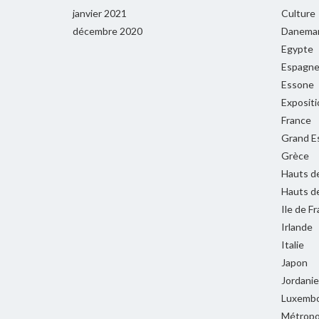
janvier 2021
Culture
décembre 2020
Danema
Egypte
Espagn
Essone
Expositi
France
Grand E
Grèce
Hauts d
Hauts d
Ile de F
Irlande
Italie
Japon
Jordanie
Luxemb
Métropol