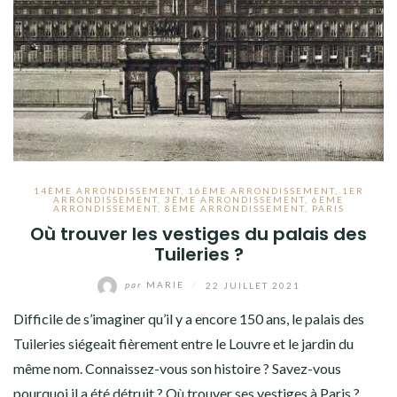
14ÈME ARRONDISSEMENT
,
16ÈME ARRONDISSEMENT
,
1ER
ARRONDISSEMENT
,
3ÈME ARRONDISSEMENT
,
6ÈME
ARRONDISSEMENT
,
8ÈME ARRONDISSEMENT
,
PARIS
Où trouver les vestiges du palais des
Tuileries ?
par
MARIE
/
22 JUILLET 2021
Difficile de s’imaginer qu’il y a encore 150 ans, le palais des
Tuileries siégeait fièrement entre le Louvre et le jardin du
même nom. Connaissez-vous son histoire ? Savez-vous
pourquoi il a été détruit ? Où trouver ses vestiges à Paris ?