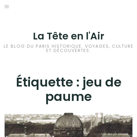
Aller
au
ACCUEIL
contenu
HISTOIRES DE PARIS
La Tête en l'Air
HISTOIRES EN ILE DE FRANCE
LE BLOG DU PARIS HISTORIQUE. VOYAGES, CULTURE
ET DÉCOUVERTES.
HISTOIRES ET VOYAGES EN FRANCE
VOYAGES À L’ÉTRANGER
Étiquette :
jeu de
paume
CULTURES