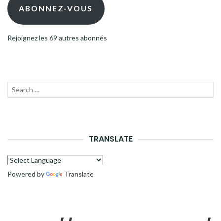
mail
ABONNEZ-VOUS
Rejoignez les 69 autres abonnés
Recherche
LANC
pour :
LA
RECH
TRANSLATE
Powered by
Translate