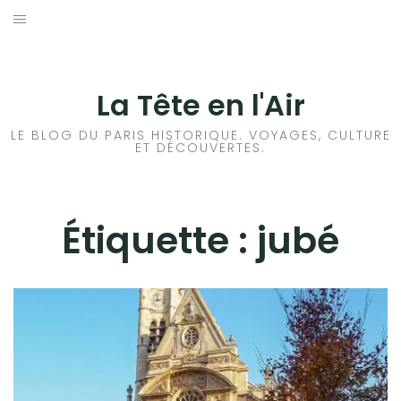
Aller
au
ACCUEIL
contenu
HISTOIRES DE PARIS
La Tête en l'Air
HISTOIRES EN ILE DE FRANCE
LE BLOG DU PARIS HISTORIQUE. VOYAGES, CULTURE
ET DÉCOUVERTES.
HISTOIRES ET VOYAGES EN FRANCE
VOYAGES À L’ÉTRANGER
Étiquette :
jubé
CULTURES