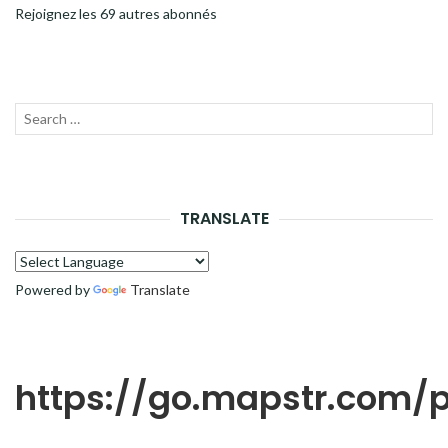
Rejoignez les 69 autres abonnés
Recherche
LANC
pour :
LA
RECH
TRANSLATE
Powered by
Translate
https://go.mapstr.com