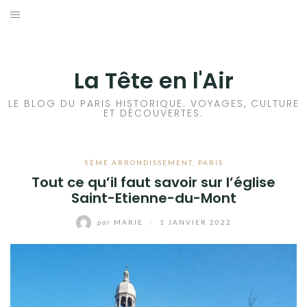
Aller
au
ACCUEIL
contenu
HISTOIRES DE PARIS
La Tête en l'Air
HISTOIRES EN ILE DE FRANCE
LE BLOG DU PARIS HISTORIQUE. VOYAGES, CULTURE
ET DÉCOUVERTES.
HISTOIRES ET VOYAGES EN FRANCE
5ÈME ARRONDISSEMENT
,
PARIS
VOYAGES À L’ÉTRANGER
Tout ce qu’il faut savoir sur l’église
Saint-Etienne-du-Mont
CULTURES
par
MARIE
/
1 JANVIER 2022