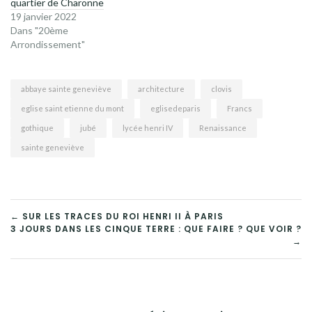
quartier de Charonne
19 janvier 2022
Dans "20ème
Arrondissement"
abbaye sainte geneviève
architecture
clovis
eglise saint etienne du mont
eglisedeparis
Francs
gothique
jubé
lycée henri IV
Renaissance
sainte geneviève
NAVIGATION
← SUR LES TRACES DU ROI HENRI II À PARIS
3 JOURS DANS LES CINQUE TERRE : QUE FAIRE ? QUE VOIR ?
DE
→
L’ARTICLE