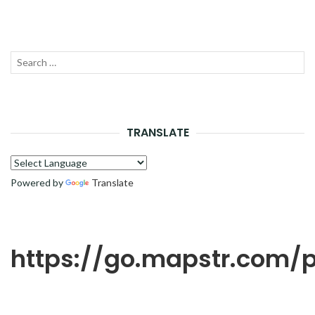
Recherche
LANC
pour :
LA
RECH
TRANSLATE
Powered by
Translate
https://go.mapstr.com