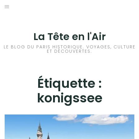
Aller
au
ACCUEIL
contenu
HISTOIRES DE PARIS
La Tête en l'Air
HISTOIRES EN ILE DE FRANCE
LE BLOG DU PARIS HISTORIQUE. VOYAGES, CULTURE
ET DÉCOUVERTES.
HISTOIRES ET VOYAGES EN FRANCE
VOYAGES À L’ÉTRANGER
Étiquette :
konigssee
CULTURES