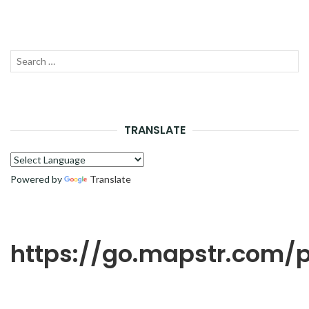
Recherche
LANC
pour :
LA
RECH
TRANSLATE
Powered by
Translate
https://go.mapstr.com