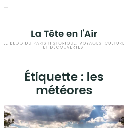
Aller
au
ACCUEIL
contenu
HISTOIRES DE PARIS
La Tête en l'Air
HISTOIRES EN ILE DE FRANCE
LE BLOG DU PARIS HISTORIQUE. VOYAGES, CULTURE
ET DÉCOUVERTES.
HISTOIRES ET VOYAGES EN FRANCE
VOYAGES À L’ÉTRANGER
Étiquette :
les
météores
CULTURES