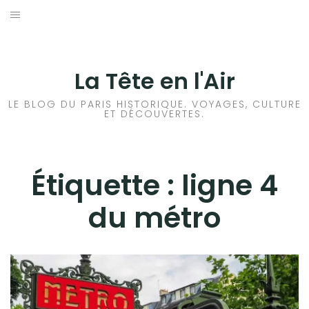
Aller
au
ACCUEIL
contenu
HISTOIRES DE PARIS
La Tête en l'Air
HISTOIRES EN ILE DE FRANCE
LE BLOG DU PARIS HISTORIQUE. VOYAGES, CULTURE
ET DÉCOUVERTES.
HISTOIRES ET VOYAGES EN FRANCE
VOYAGES À L’ÉTRANGER
Étiquette :
ligne 4
du métro
CULTURES