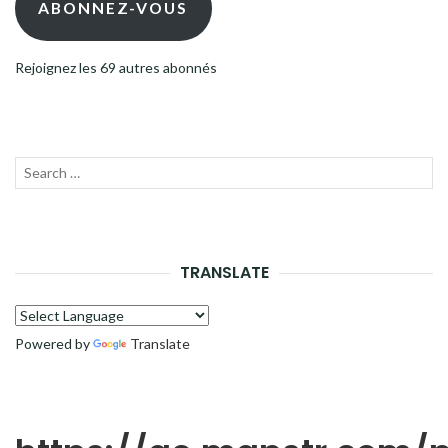
ABONNEZ-VOUS
Rejoignez les 69 autres abonnés
Recherche
LANC
pour :
LA
RECH
TRANSLATE
Powered by
Translate