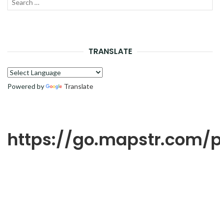
Recherche
LANC
pour :
LA
RECH
TRANSLATE
Powered by
Translate
https://go.mapstr.com