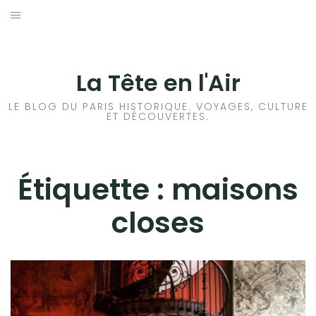
Aller
au
ACCUEIL
contenu
HISTOIRES DE PARIS
La Tête en l'Air
HISTOIRES EN ILE DE FRANCE
LE BLOG DU PARIS HISTORIQUE. VOYAGES, CULTURE
ET DÉCOUVERTES.
HISTOIRES ET VOYAGES EN FRANCE
VOYAGES À L’ÉTRANGER
Étiquette :
maisons
closes
CULTURES