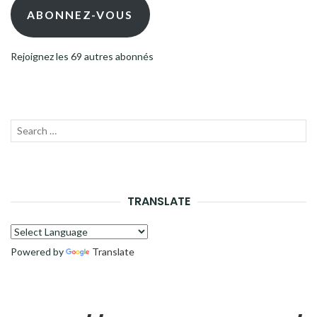
mail
ABONNEZ-VOUS
Rejoignez les 69 autres abonnés
Recherche
LANC
pour :
LA
RECH
TRANSLATE
Powered by
Translate