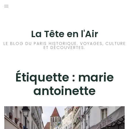
Aller
au
ACCUEIL
contenu
HISTOIRES DE PARIS
La Tête en l'Air
HISTOIRES EN ILE DE FRANCE
LE BLOG DU PARIS HISTORIQUE. VOYAGES, CULTURE
ET DÉCOUVERTES.
HISTOIRES ET VOYAGES EN FRANCE
VOYAGES À L’ÉTRANGER
Étiquette :
marie
antoinette
CULTURES