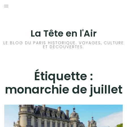
Aller
au
ACCUEIL
contenu
HISTOIRES DE PARIS
La Tête en l'Air
HISTOIRES EN ILE DE FRANCE
LE BLOG DU PARIS HISTORIQUE. VOYAGES, CULTURE
ET DÉCOUVERTES.
HISTOIRES ET VOYAGES EN FRANCE
VOYAGES À L’ÉTRANGER
Étiquette :
monarchie de juillet
CULTURES