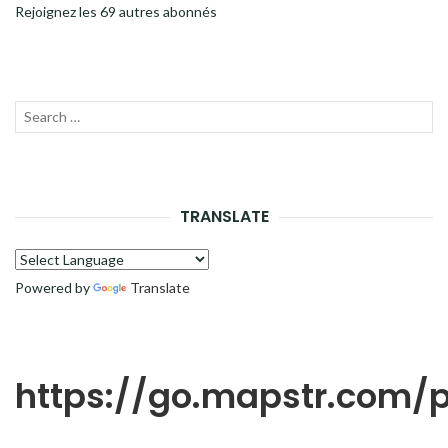
Rejoignez les 69 autres abonnés
Recherche
LANC
pour :
LA
RECH
TRANSLATE
Powered by
Translate
https://go.mapstr.com