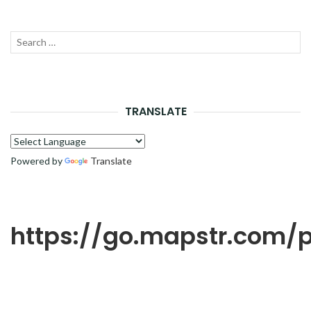
Recherche
LANC
pour :
LA
RECH
TRANSLATE
Powered by
Translate
https://go.mapstr.com