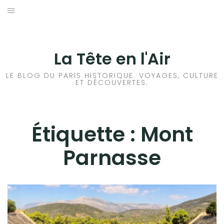
Aller
au
ACCUEIL
contenu
HISTOIRES DE PARIS
La Tête en l'Air
HISTOIRES EN ILE DE FRANCE
LE BLOG DU PARIS HISTORIQUE. VOYAGES, CULTURE
ET DÉCOUVERTES.
HISTOIRES ET VOYAGES EN FRANCE
VOYAGES À L’ÉTRANGER
Étiquette :
Mont
Parnasse
CULTURES