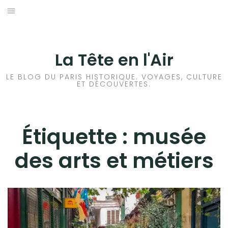
Aller
au
ACCUEIL
contenu
HISTOIRES DE PARIS
La Tête en l'Air
HISTOIRES EN ILE DE FRANCE
LE BLOG DU PARIS HISTORIQUE. VOYAGES, CULTURE
ET DÉCOUVERTES.
HISTOIRES ET VOYAGES EN FRANCE
VOYAGES À L’ÉTRANGER
Étiquette :
musée
des arts et métiers
CULTURES