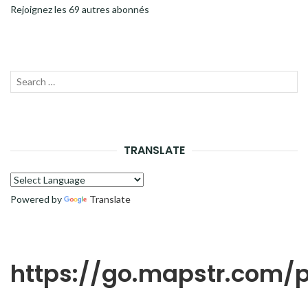
Rejoignez les 69 autres abonnés
Recherche
LANC
pour :
LA
RECH
TRANSLATE
Powered by
Translate
https://go.mapstr.com