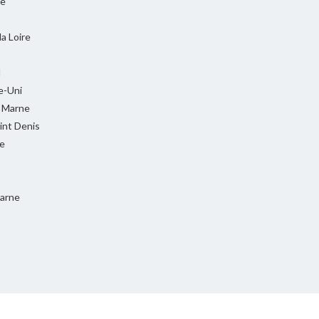
ie
la Loire
l
-Uni
t Marne
int Denis
e
Marne