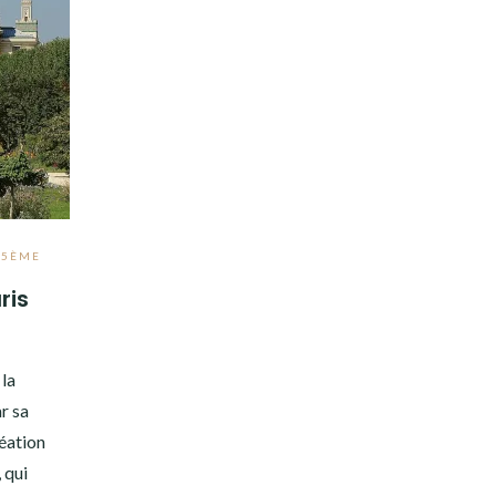
,
5ÈME
ris
 la
r sa
réation
 qui