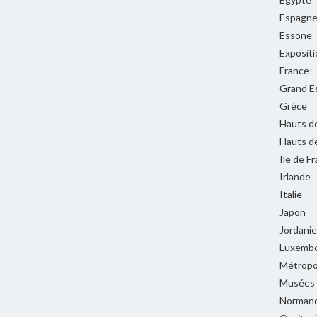
Espagn
Essone
Expositi
France
Grand E
Grèce
Hauts d
Hauts d
Ile de F
Irlande
Italie
Japon
Jordanie
Luxemb
Métropol
Musées
Normand