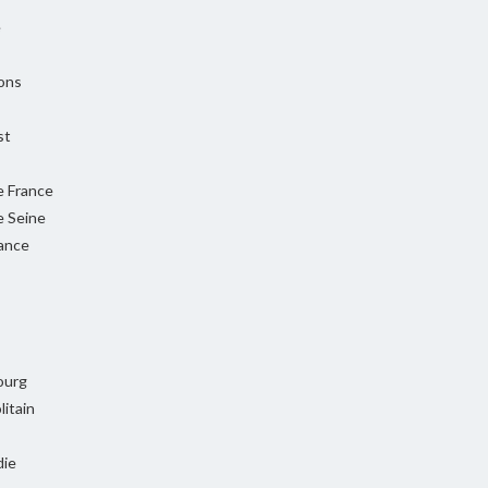
e
ons
st
e France
e Seine
rance
ourg
itain
ie