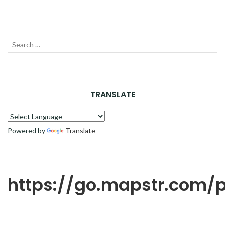
Recherche
LANC
pour :
LA
RECH
TRANSLATE
Powered by
Translate
https://go.mapstr.com