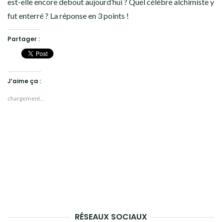
est-elle encore debout aujourd’hui ? Quel célèbre alchimiste y
fut enterré ? La réponse en 3 points !
Partager :
J’aime ça :
chargement…
RÉSEAUX SOCIAUX