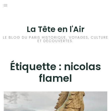
Aller
au
ACCUEIL
contenu
HISTOIRES DE PARIS
La Tête en l'Air
HISTOIRES EN ILE DE FRANCE
LE BLOG DU PARIS HISTORIQUE. VOYAGES, CULTURE
ET DÉCOUVERTES.
HISTOIRES ET VOYAGES EN FRANCE
VOYAGES À L’ÉTRANGER
Étiquette :
nicolas
flamel
CULTURES