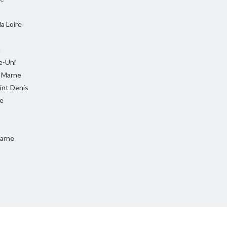
la Loire
l
-Uni
t Marne
int Denis
e
Marne