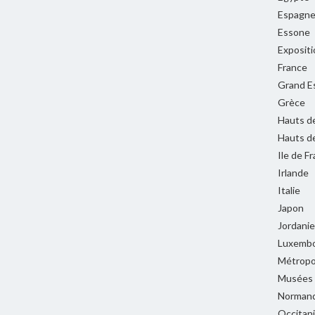
Espagn
Essone
Expositi
France
Grand E
Grèce
Hauts d
Hauts d
Ile de F
Irlande
Italie
Japon
Jordanie
Luxemb
Métropol
Musées
Normand
Occitan