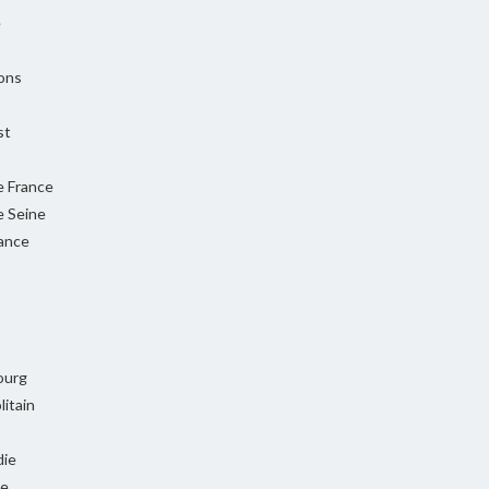
e
ons
st
e France
e Seine
rance
ourg
itain
ie
ie