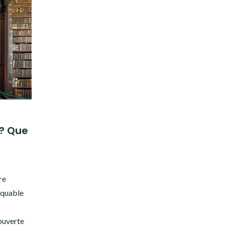
 ? Que
re
anquable
ouverte