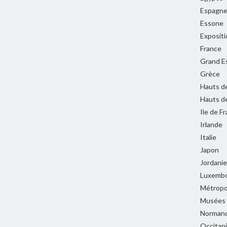
Espagn
Essone
Expositi
France
Grand E
Grèce
Hauts d
Hauts d
Ile de F
Irlande
Italie
Japon
Jordanie
Luxemb
Métropol
Musées
Normand
Occitan