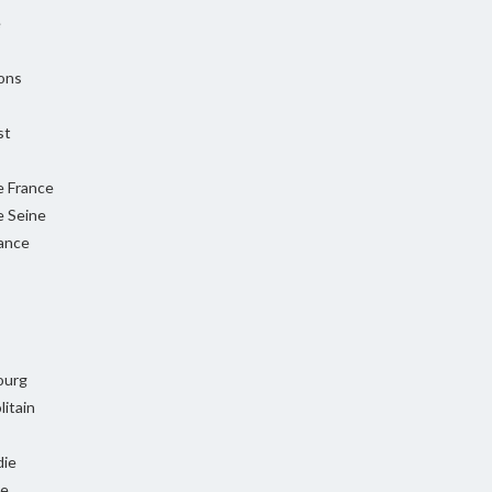
e
ons
st
e France
e Seine
rance
ourg
itain
ie
ie