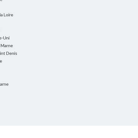
la Loire
l
-Uni
t Marne
int Denis
e
Marne