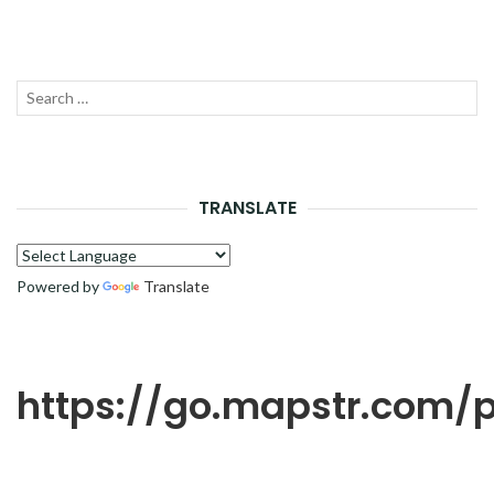
Recherche
LANC
pour :
LA
RECH
TRANSLATE
Powered by
Translate
https://go.mapstr.com