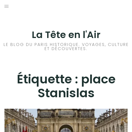
Aller
au
ACCUEIL
contenu
HISTOIRES DE PARIS
La Tête en l'Air
HISTOIRES EN ILE DE FRANCE
LE BLOG DU PARIS HISTORIQUE. VOYAGES, CULTURE
ET DÉCOUVERTES.
HISTOIRES ET VOYAGES EN FRANCE
VOYAGES À L’ÉTRANGER
Étiquette :
place
Stanislas
CULTURES