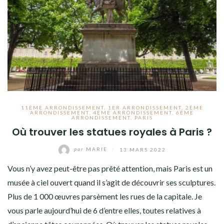
11ÈME ARRONDISSEMENT
,
1ER ARRONDISSEMENT
,
2ÈME
ARRONDISSEMENT
,
4ÈME ARRONDISSEMENT
,
6ÈME
ARRONDISSEMENT
,
PARIS
Où trouver les statues royales à Paris ?
par
MARIE
/
13 MARS 2022
Vous n’y avez peut-être pas prêté attention, mais Paris est un
musée à ciel ouvert quand il s’agit de découvrir ses sculptures.
Plus de 1 000 œuvres parsèment les rues de la capitale. Je
vous parle aujourd’hui de 6 d’entre elles, toutes relatives à