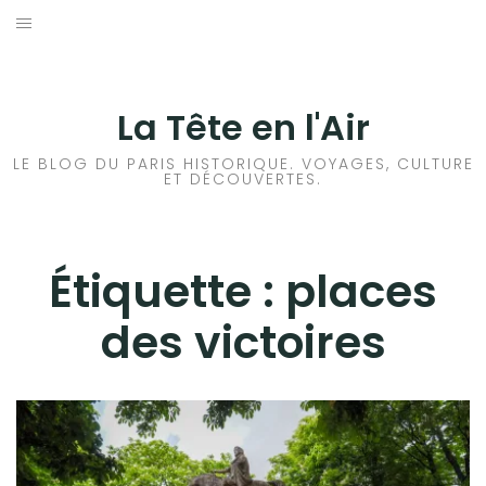
Aller
au
ACCUEIL
contenu
HISTOIRES DE PARIS
La Tête en l'Air
HISTOIRES EN ILE DE FRANCE
LE BLOG DU PARIS HISTORIQUE. VOYAGES, CULTURE
ET DÉCOUVERTES.
HISTOIRES ET VOYAGES EN FRANCE
VOYAGES À L’ÉTRANGER
Étiquette :
places
des victoires
CULTURES