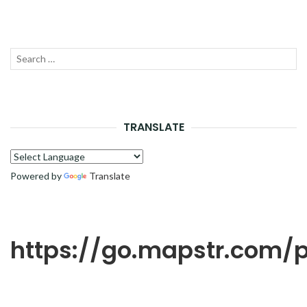
Recherche
LANC
pour :
LA
RECH
TRANSLATE
Powered by
Translate
https://go.mapstr.com