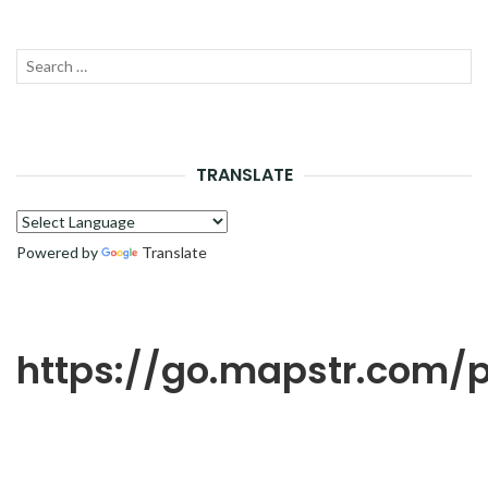
Recherche
LANC
pour :
LA
RECH
TRANSLATE
Powered by
Translate
https://go.mapstr.com