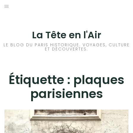
Aller
au
ACCUEIL
contenu
HISTOIRES DE PARIS
La Tête en l'Air
HISTOIRES EN ILE DE FRANCE
LE BLOG DU PARIS HISTORIQUE. VOYAGES, CULTURE
ET DÉCOUVERTES.
HISTOIRES ET VOYAGES EN FRANCE
VOYAGES À L’ÉTRANGER
Étiquette :
plaques
parisiennes
CULTURES