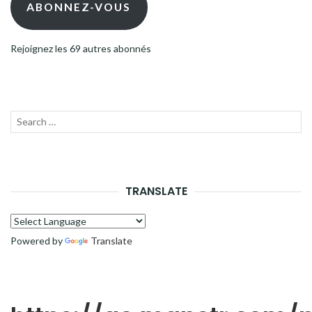
mail
ABONNEZ-VOUS
Rejoignez les 69 autres abonnés
Recherche
LANC
pour :
LA
RECH
TRANSLATE
Powered by
Translate