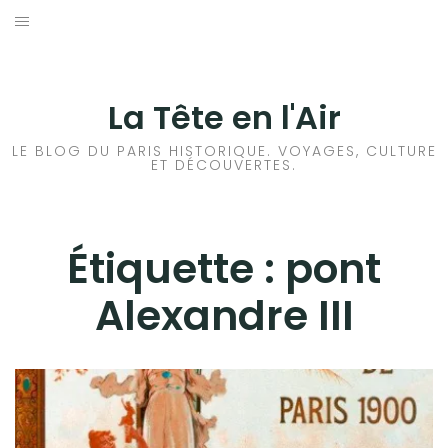
Aller
au
ACCUEIL
contenu
HISTOIRES DE PARIS
La Tête en l'Air
HISTOIRES EN ILE DE FRANCE
LE BLOG DU PARIS HISTORIQUE. VOYAGES, CULTURE
ET DÉCOUVERTES.
HISTOIRES ET VOYAGES EN FRANCE
VOYAGES À L’ÉTRANGER
Étiquette :
pont
Alexandre III
CULTURES