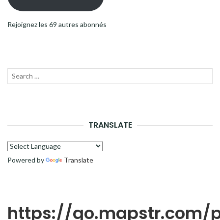
Rejoignez les 69 autres abonnés
Recherche
LANC
pour :
LA
RECH
TRANSLATE
Powered by
Translate
https://go.mapstr.com