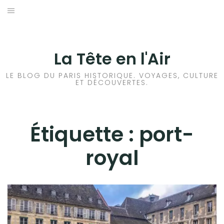
Aller
au
ACCUEIL
contenu
HISTOIRES DE PARIS
La Tête en l'Air
HISTOIRES EN ILE DE FRANCE
LE BLOG DU PARIS HISTORIQUE. VOYAGES, CULTURE
ET DÉCOUVERTES.
HISTOIRES ET VOYAGES EN FRANCE
VOYAGES À L’ÉTRANGER
Étiquette :
port-
royal
CULTURES