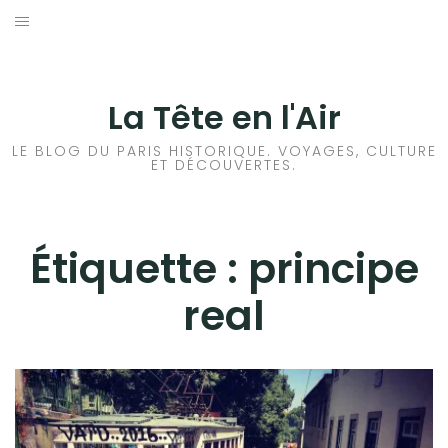
Aller
au
ACCUEIL
contenu
HISTOIRES DE PARIS
La Tête en l'Air
HISTOIRES EN ILE DE FRANCE
LE BLOG DU PARIS HISTORIQUE. VOYAGES, CULTURE
ET DÉCOUVERTES.
HISTOIRES ET VOYAGES EN FRANCE
VOYAGES À L’ÉTRANGER
Étiquette :
principe
real
CULTURES