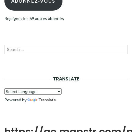
ABONNEZ-VOUS
Rejoignez les 69 autres abonnés
Recherche
LANC
pour :
LA
RECH
TRANSLATE
Powered by
Translate
https://go.mapstr.com