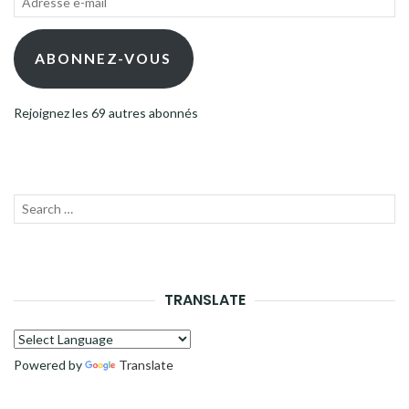
e-
mail
ABONNEZ-VOUS
Rejoignez les 69 autres abonnés
Recherche
LANC
pour :
LA
RECH
TRANSLATE
Powered by
Translate