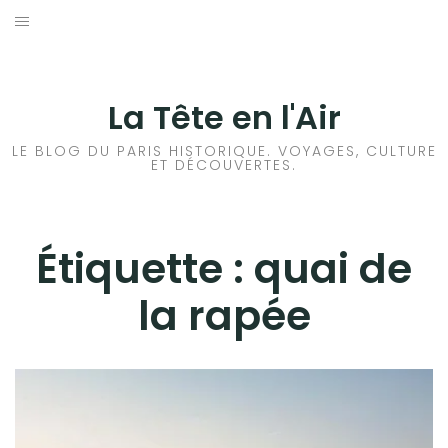
Aller
au
ACCUEIL
contenu
HISTOIRES DE PARIS
La Tête en l'Air
HISTOIRES EN ILE DE FRANCE
LE BLOG DU PARIS HISTORIQUE. VOYAGES, CULTURE
ET DÉCOUVERTES.
HISTOIRES ET VOYAGES EN FRANCE
VOYAGES À L’ÉTRANGER
Étiquette :
quai de
la rapée
CULTURES