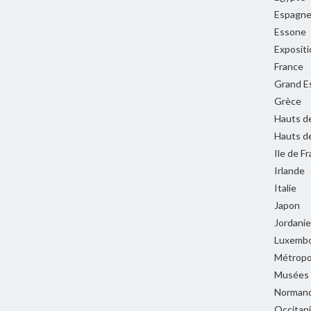
Espagn
Essone
Expositi
France
Grand E
Grèce
Hauts d
Hauts d
Ile de F
Irlande
Italie
Japon
Jordanie
Luxemb
Métropol
Musées
Normand
Occitan