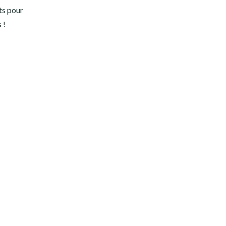
ts pour
 !