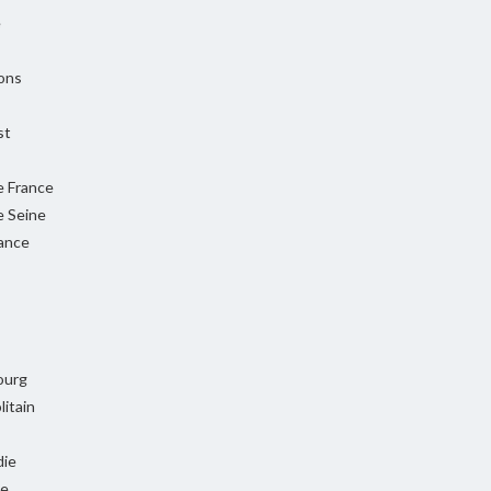
e
ons
st
e France
e Seine
rance
ourg
itain
ie
ie