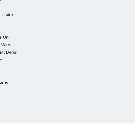
la Loire
l
-Uni
t Marne
int Denis
e
Marne