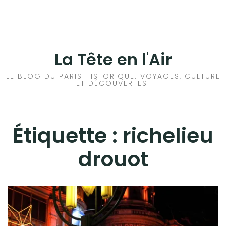
Aller
au
ACCUEIL
contenu
HISTOIRES DE PARIS
La Tête en l'Air
HISTOIRES EN ILE DE FRANCE
LE BLOG DU PARIS HISTORIQUE. VOYAGES, CULTURE
ET DÉCOUVERTES.
HISTOIRES ET VOYAGES EN FRANCE
VOYAGES À L’ÉTRANGER
Étiquette :
richelieu
drouot
CULTURES