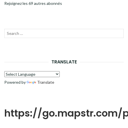
Rejoignez les 69 autres abonnés
Recherche
LANC
pour :
LA
RECH
TRANSLATE
Powered by
Translate
https://go.mapstr.com