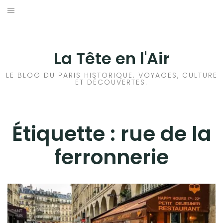
Aller
au
ACCUEIL
contenu
HISTOIRES DE PARIS
La Tête en l'Air
HISTOIRES EN ILE DE FRANCE
LE BLOG DU PARIS HISTORIQUE. VOYAGES, CULTURE
ET DÉCOUVERTES.
HISTOIRES ET VOYAGES EN FRANCE
VOYAGES À L’ÉTRANGER
Étiquette :
rue de la
ferronnerie
CULTURES