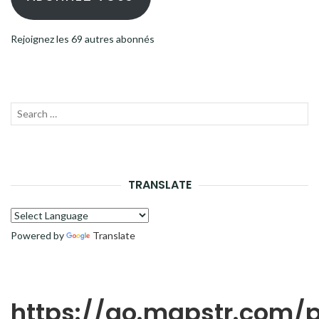
Rejoignez les 69 autres abonnés
Recherche
LANC
pour :
LA
RECH
TRANSLATE
Powered by
Translate
https://go.mapstr.com