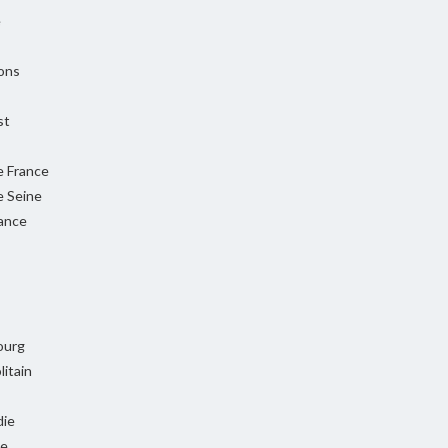
e
ons
st
e France
e Seine
rance
ourg
itain
ie
ie