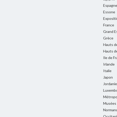
Espagn
Essone
Expositi
France
Grand E
Grèce
Hauts d
Hauts d
Ile de F
Irlande
Italie
Japon
Jordanie
Luxemb
Métropol
Musées
Normand
Occitan