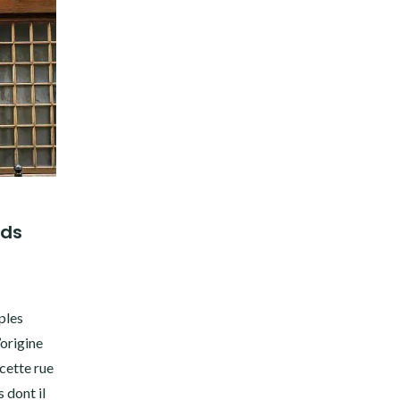
nds
ples
’origine
 cette rue
 dont il