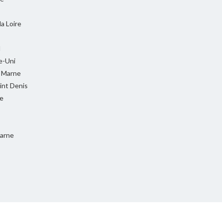
la Loire
l
-Uni
t Marne
int Denis
e
Marne