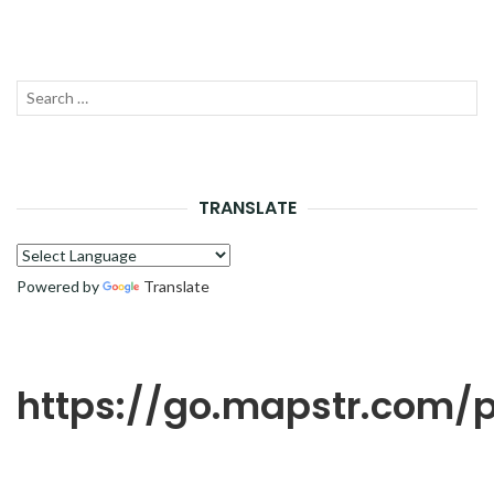
Recherche
LANC
pour :
LA
RECH
TRANSLATE
Powered by
Translate
https://go.mapstr.com