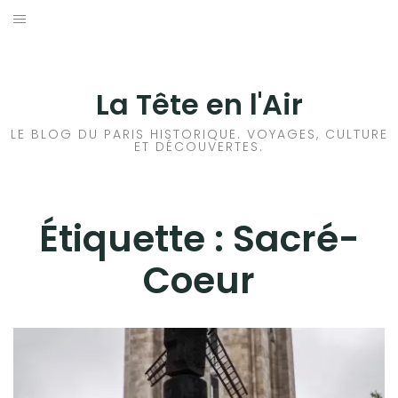
Aller
au
ACCUEIL
contenu
HISTOIRES DE PARIS
La Tête en l'Air
HISTOIRES EN ILE DE FRANCE
LE BLOG DU PARIS HISTORIQUE. VOYAGES, CULTURE
ET DÉCOUVERTES.
HISTOIRES ET VOYAGES EN FRANCE
VOYAGES À L’ÉTRANGER
Étiquette :
Sacré-
Coeur
CULTURES