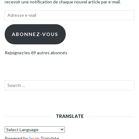
recevoir une notification de chaque nouvel article par e-mail.
Adresse
e-
mail
ABONNEZ-VOUS
Rejoignez les 69 autres abonnés
Recherche
LANC
pour :
LA
RECH
TRANSLATE
Powered by
Translate