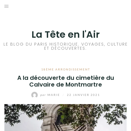
Aller
au
ACCUEIL
contenu
HISTOIRES DE PARIS
La Tête en l'Air
HISTOIRES EN ILE DE FRANCE
LE BLOG DU PARIS HISTORIQUE. VOYAGES, CULTURE
ET DÉCOUVERTES.
HISTOIRES ET VOYAGES EN FRANCE
18ÈME ARRONDISSEMENT
VOYAGES À L’ÉTRANGER
A la découverte du cimetière du
Calvaire de Montmartre
CULTURES
par
MARIE
/
22 JANVIER 2021