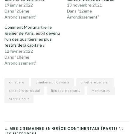
19 janvier 2022
13 novembre 2021
Dans "20ème
Dans "12ème
Arrondissement"
Arrondissement"
Comment Montmartre, le
grenier de Paris, est-il devenu
l’un des quartiers les plus
festifs de la capitale ?
12 février 2022
Dans "18ème
Arrondissement"
cimetière
cimetière du Calvaire
cimetière parisien
cimetière paroissial
lieu secre de paris
Montmartre
Sacré-Coeur
NAVIGATION
← MES 2 SEMAINES EN GRÈCE CONTINENTALE (PARTIE 1 :
LES MÉTÉORES)