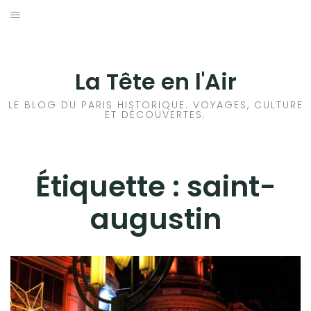
Aller
au
ACCUEIL
contenu
HISTOIRES DE PARIS
La Tête en l'Air
HISTOIRES EN ILE DE FRANCE
LE BLOG DU PARIS HISTORIQUE. VOYAGES, CULTURE
ET DÉCOUVERTES.
HISTOIRES ET VOYAGES EN FRANCE
VOYAGES À L’ÉTRANGER
Étiquette :
saint-
augustin
CULTURES