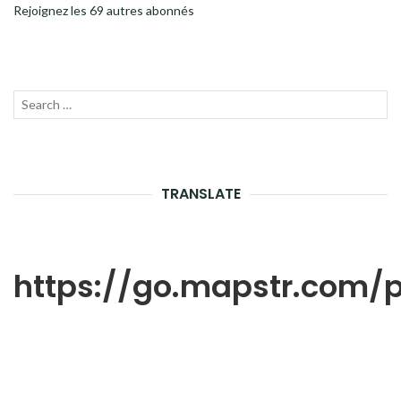
Rejoignez les 69 autres abonnés
Recherche
LANC
pour :
LA
RECH
TRANSLATE
https://go.mapstr.com