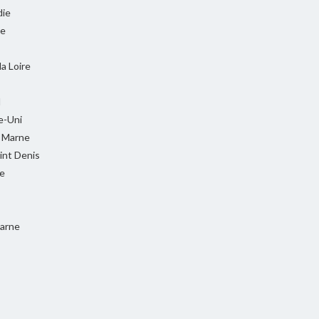
ie
ie
la Loire
l
-Uni
t Marne
int Denis
e
Marne