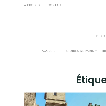
Aller
A PROPOS
CONTACT
au
ACCUEIL
contenu
HISTOIRES DE PARIS
HISTOIRES EN ILE DE FRANCE
LE BLO
HISTOIRES ET VOYAGES EN FRANCE
ACCUEIL
HISTOIRES DE PARIS
HI
VOYAGES À L’ÉTRANGER
CULTURES
Étique