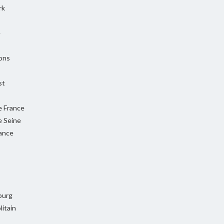
rk
e
ons
st
e France
e Seine
rance
ourg
itain