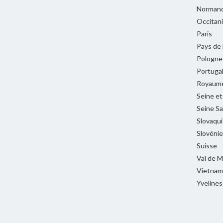
Normand
Occitan
Paris
Pays de 
Pologne
Portuga
Royaume
Seine e
Seine Sa
Slovaqui
Slovénie
Suisse
Val de 
Vietnam
Yvelines