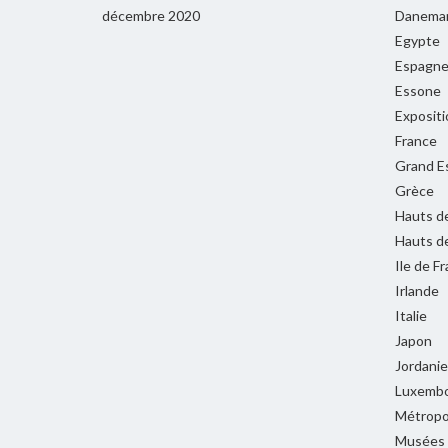
décembre 2020
Danema
Egypte
Espagn
Essone
Expositi
France
Grand E
Grèce
Hauts d
Hauts d
Ile de F
Irlande
Italie
Japon
Jordanie
Luxemb
Métropol
Musées