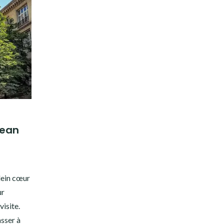
Jean
lein cœur
ur
visite.
asser à