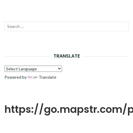
Recherche
LANC
pour :
LA
RECH
TRANSLATE
Powered by
Translate
https://go.mapstr.com