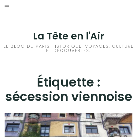
Aller
au
ACCUEIL
contenu
HISTOIRES DE PARIS
La Tête en l'Air
HISTOIRES EN ILE DE FRANCE
LE BLOG DU PARIS HISTORIQUE. VOYAGES, CULTURE
ET DÉCOUVERTES.
HISTOIRES ET VOYAGES EN FRANCE
VOYAGES À L’ÉTRANGER
Étiquette :
sécession viennoise
CULTURES