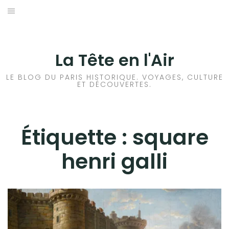
Aller
au
ACCUEIL
contenu
HISTOIRES DE PARIS
La Tête en l'Air
HISTOIRES EN ILE DE FRANCE
LE BLOG DU PARIS HISTORIQUE. VOYAGES, CULTURE
ET DÉCOUVERTES.
HISTOIRES ET VOYAGES EN FRANCE
VOYAGES À L’ÉTRANGER
Étiquette :
square
henri galli
CULTURES