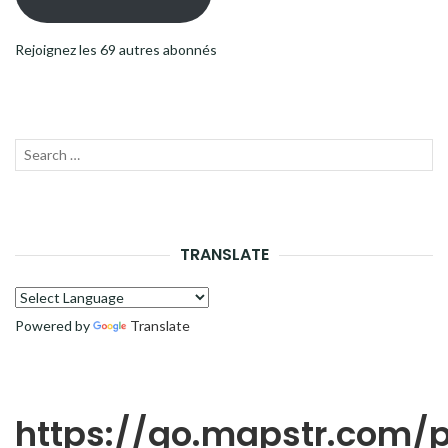
Rejoignez les 69 autres abonnés
Recherche
LANC
pour :
LA
RECH
TRANSLATE
Powered by
Translate
https://go.mapstr.com