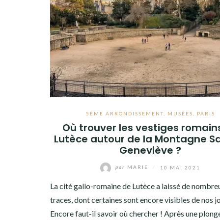
5ÈME ARRONDISSEMENT
,
MUSÉES
,
PARIS
Où trouver les vestiges romain
Lutèce autour de la Montagne S
Geneviève ?
par
MARIE
/
10 MAI 2021
La cité gallo-romaine de Lutèce a laissé de nombre
traces, dont certaines sont encore visibles de nos jo
Encore faut-il savoir où chercher ! Après une plong