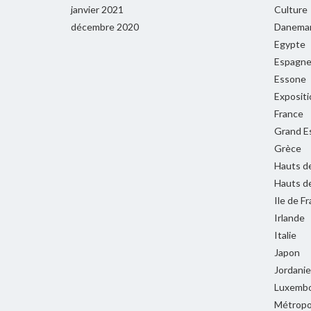
janvier 2021
Culture
décembre 2020
Danema
Egypte
Espagn
Essone
Expositi
France
Grand E
Grèce
Hauts d
Hauts d
Ile de F
Irlande
Italie
Japon
Jordanie
Luxemb
Métropol