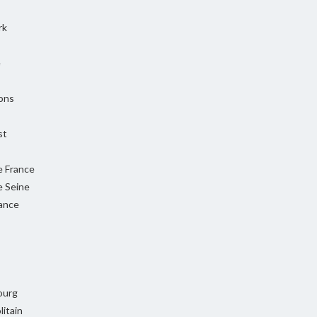
rk
e
ons
st
e France
e Seine
rance
ourg
itain