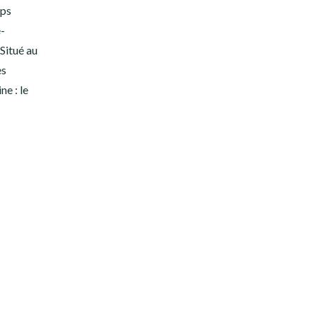
mps
e-
Situé au
es
ne : le