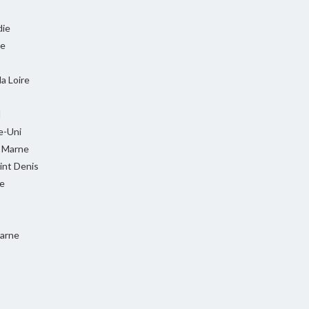
ie
ie
la Loire
l
-Uni
t Marne
int Denis
e
Marne