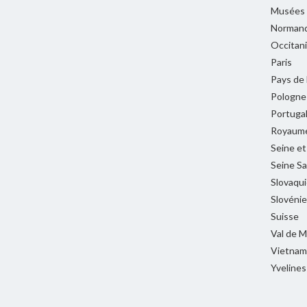
Musées
Normand
Occitan
Paris
Pays de 
Pologne
Portuga
Royaume
Seine e
Seine Sa
Slovaqui
Slovénie
Suisse
Val de 
Vietnam
Yvelines