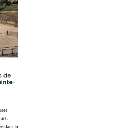
s de
ainte-
uses
urs.
ée dans la