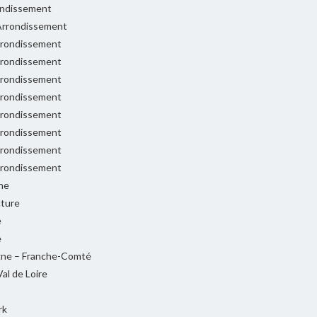
ondissement
rrondissement
rondissement
rondissement
rondissement
rondissement
rondissement
rondissement
rondissement
rondissement
ne
cture
e
e
ne – Franche-Comté
al de Loire
rk