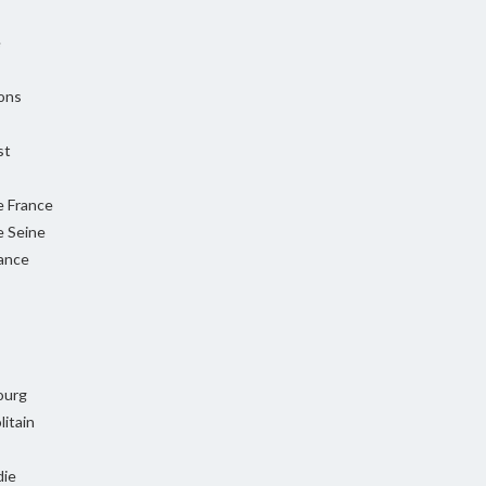
e
ons
st
e France
e Seine
rance
ourg
itain
ie