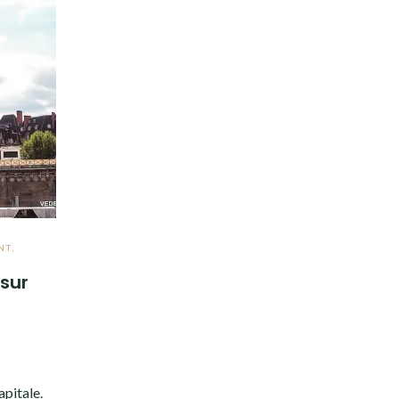
NT
,
 sur
apitale.