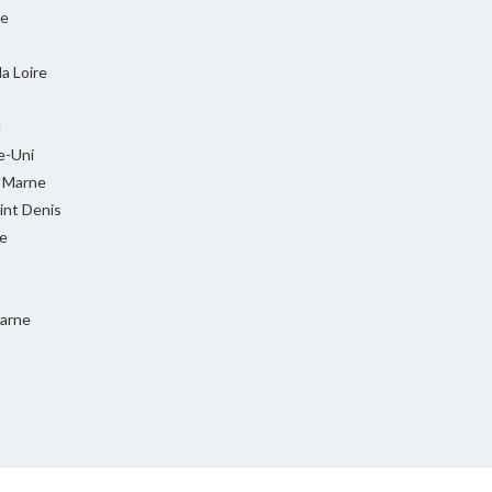
ie
la Loire
l
-Uni
t Marne
int Denis
e
Marne