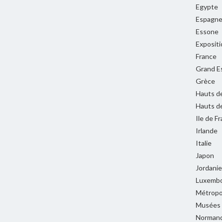
Egypte
Espagn
Essone
Expositi
France
Grand E
Grèce
Hauts d
Hauts d
Ile de F
Irlande
Italie
Japon
Jordanie
Luxemb
Métropol
Musées
Normand