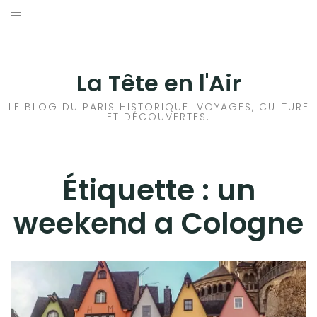
Aller
au
ACCUEIL
contenu
HISTOIRES DE PARIS
La Tête en l'Air
HISTOIRES EN ILE DE FRANCE
LE BLOG DU PARIS HISTORIQUE. VOYAGES, CULTURE
ET DÉCOUVERTES.
HISTOIRES ET VOYAGES EN FRANCE
VOYAGES À L’ÉTRANGER
Étiquette :
un
weekend a Cologne
CULTURES