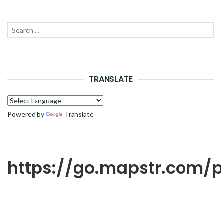
Recherche
LANC
pour :
LA
RECH
TRANSLATE
Powered by
Translate
https://go.mapstr.com