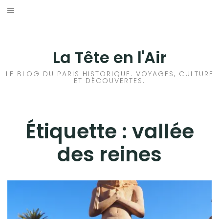
Aller
au
ACCUEIL
contenu
HISTOIRES DE PARIS
La Tête en l'Air
HISTOIRES EN ILE DE FRANCE
LE BLOG DU PARIS HISTORIQUE. VOYAGES, CULTURE
ET DÉCOUVERTES.
HISTOIRES ET VOYAGES EN FRANCE
VOYAGES À L’ÉTRANGER
Étiquette :
vallée
des reines
CULTURES