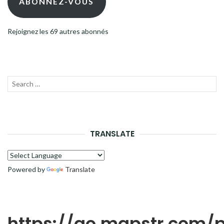
ABONNEZ-VOUS
Rejoignez les 69 autres abonnés
Recherche
LANC
pour :
LA
RECH
TRANSLATE
Powered by
Translate
https://go.mapstr.com