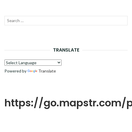
Recherche
LANC
pour :
LA
RECH
TRANSLATE
Powered by
Translate
https://go.mapstr.com