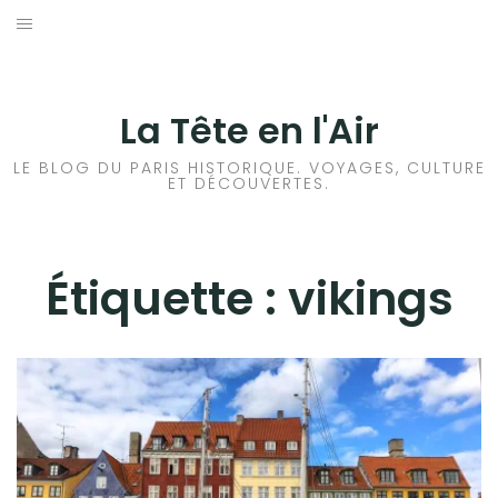
Aller
au
ACCUEIL
contenu
HISTOIRES DE PARIS
La Tête en l'Air
HISTOIRES EN ILE DE FRANCE
LE BLOG DU PARIS HISTORIQUE. VOYAGES, CULTURE
ET DÉCOUVERTES.
HISTOIRES ET VOYAGES EN FRANCE
VOYAGES À L’ÉTRANGER
Étiquette :
vikings
CULTURES