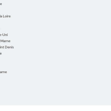
ie
la Loire
l
-Uni
t Marne
int Denis
e
Marne