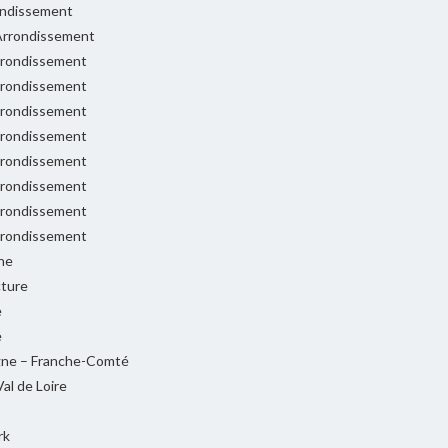
ondissement
rrondissement
rondissement
rondissement
rondissement
rondissement
rondissement
rondissement
rondissement
rondissement
ne
cture
e
e
ne – Franche-Comté
al de Loire
rk