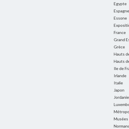
Egypte
Espagn
Essone
Expositi
France
Grand E
Grèce
Hauts d
Hauts d
Ile de F
Irlande
Italie
Japon
Jordanie
Luxemb
Métropol
Musées
Normand