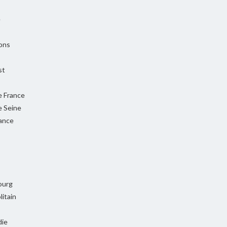
e
ons
st
e France
e Seine
rance
ourg
itain
ie