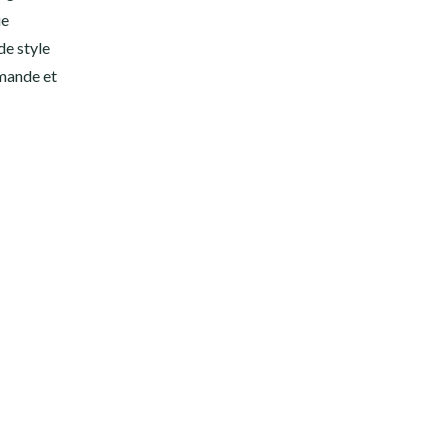
ie
de style
rmande et