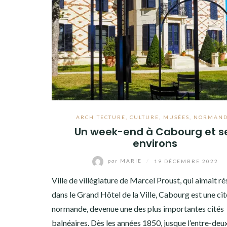
ARCHITECTURE
,
CULTURE
,
MUSÉES
,
NORMAND
Un week-end à Cabourg et s
environs
par
MARIE
/
19 DÉCEMBRE 2022
Ville de villégiature de Marcel Proust, qui aimait ré
dans le Grand Hôtel de la Ville, Cabourg est une cit
normande, devenue une des plus importantes cités
balnéaires. Dès les années 1850, jusque l’entre-deu