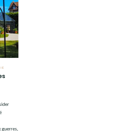
IE
es
sider
é
x guerres,