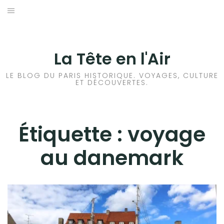
Aller
au
ACCUEIL
contenu
HISTOIRES DE PARIS
La Tête en l'Air
HISTOIRES EN ILE DE FRANCE
LE BLOG DU PARIS HISTORIQUE. VOYAGES, CULTURE
ET DÉCOUVERTES.
HISTOIRES ET VOYAGES EN FRANCE
VOYAGES À L’ÉTRANGER
Étiquette :
voyage
au danemark
CULTURES