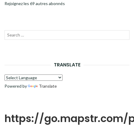
Rejoignez les 69 autres abonnés
Recherche
LANC
pour :
LA
RECH
TRANSLATE
Powered by
Translate
https://go.mapstr.com