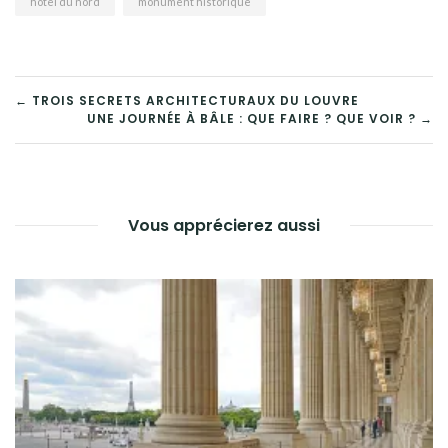
hotel du nord
monument historique
NAVIGATION
← TROIS SECRETS ARCHITECTURAUX DU LOUVRE
UNE JOURNÉE À BÂLE : QUE FAIRE ? QUE VOIR ? →
DE
L’ARTICLE
Vous apprécierez aussi