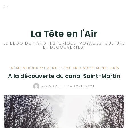
Aller
au
ACCUEIL
contenu
HISTOIRES DE PARIS
La Tête en l'Air
HISTOIRES EN ILE DE FRANCE
LE BLOG DU PARIS HISTORIQUE. VOYAGES, CULTURE
ET DÉCOUVERTES.
HISTOIRES ET VOYAGES EN FRANCE
10ÈME ARRONDISSEMENT
,
11ÈME ARRONDISSEMENT
,
PARIS
VOYAGES À L’ÉTRANGER
A la découverte du canal Saint-Martin
CULTURES
par
MARIE
/
16 AVRIL 2021