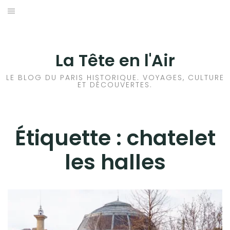
Aller
au
ACCUEIL
contenu
HISTOIRES DE PARIS
La Tête en l'Air
HISTOIRES EN ILE DE FRANCE
LE BLOG DU PARIS HISTORIQUE. VOYAGES, CULTURE
ET DÉCOUVERTES.
HISTOIRES ET VOYAGES EN FRANCE
VOYAGES À L’ÉTRANGER
Étiquette :
chatelet
les halles
CULTURES