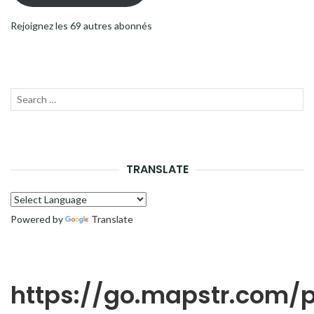
Rejoignez les 69 autres abonnés
Recherche
LANC
pour :
LA
RECH
TRANSLATE
Powered by
Translate
https://go.mapstr.com