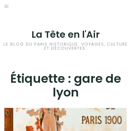
Aller
au
ACCUEIL
contenu
HISTOIRES DE PARIS
La Tête en l'Air
HISTOIRES EN ILE DE FRANCE
LE BLOG DU PARIS HISTORIQUE. VOYAGES, CULTURE
ET DÉCOUVERTES.
HISTOIRES ET VOYAGES EN FRANCE
VOYAGES À L’ÉTRANGER
Étiquette :
gare de
lyon
CULTURES