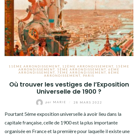
11ÈME ARRONDISSEMENT
,
12ÈME ARRONDISSEMENT
,
15ÈME
ARRONDISSEMENT
,
5ÈME ARRONDISSEMENT
,
6ÈME
ARRONDISSEMENT
,
7ÈME ARRONDISSEMENT
,
8ÈME
ARRONDISSEMENT
,
PARIS
Où trouver les vestiges de l’Exposition
Universelle de 1900 ?
par
MARIE
/
28 MARS 2022
Pourtant 5ème exposition universelle à avoir lieu dans la
capitale française, celle de 1900 est la plus importante
organisée en France et la première pour laquelle il existe une