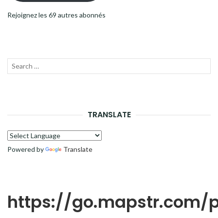
Rejoignez les 69 autres abonnés
Recherche
LANC
pour :
LA
RECH
TRANSLATE
Powered by
Translate
https://go.mapstr.com