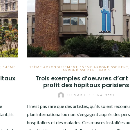
T
,
14ÈME
13ÈME ARRONDISSEMENT
,
15ÈME ARRONDISSEMENT
ARRONDISSEMENT
,
PARIS
pitaux
Trois exemples d’oeuvres d’art
profit des hôpitaux parisiens
par
MARIE
/
1 MAI 2021
se
Il n’est pas rare que des artistes, qu’ils soient reconnu
nt, ils
plan international ou non, s’engagent auprès des per
hospitaliers et des malades. Ces œuvres installées au