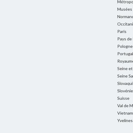
Métropol
Musées
Normand
Occitan
Paris
Pays de 
Pologne
Portuga
Royaume
Seine e
Seine Sa
Slovaqui
Slovénie
Suisse
Val de 
Vietnam
Yvelines