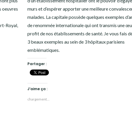
n’ont plus
d’un établissement hospitalier ont le pouvoir d’égaye
s oeuvres
murs et d’espérer apporter une meilleure convalesce
malades. La capitale possède quelques exemples d’ar
rt-Royal,
de renommée internationale qui ont transmis une œu
profit de nos établissements de santé. Je vous fais d
3 beaux exemples au sein de 3 hôpitaux parisiens
emblématiques.
Partager :
J’aime ça :
chargement…