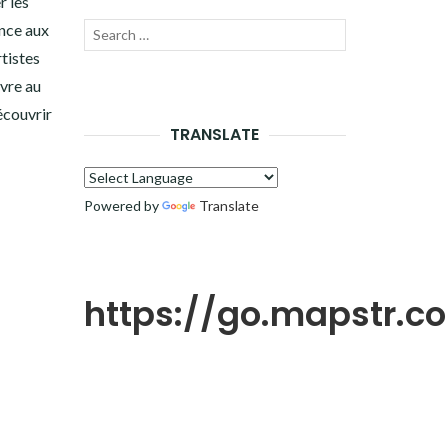
r les
nce aux
Recherche
LANCER
tistes
pour :
LA
vre au
écouvrir
RECHERCHE
TRANSLATE
Powered by
Translate
https://go.mapstr.