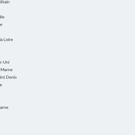
itain
ie
ie
la Loire
l
-Uni
t Marne
int Denis
e
Marne