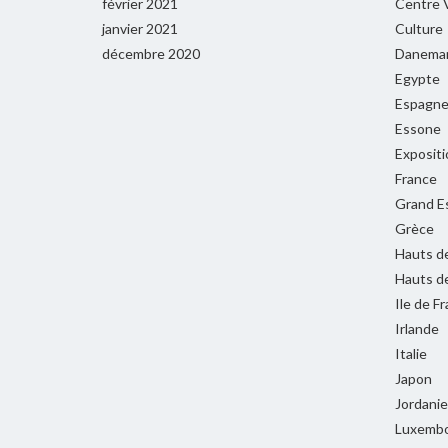
février 2021
Centre V
janvier 2021
Culture
décembre 2020
Danema
Egypte
Espagn
Essone
Expositi
France
Grand E
Grèce
Hauts d
Hauts d
Ile de F
Irlande
Italie
Japon
Jordanie
Luxemb