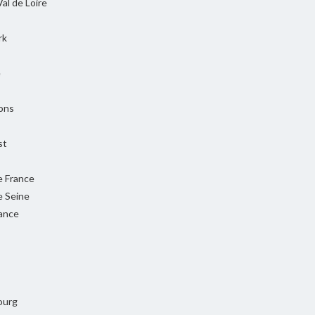
al de Loire
rk
e
ons
st
e France
e Seine
rance
ourg