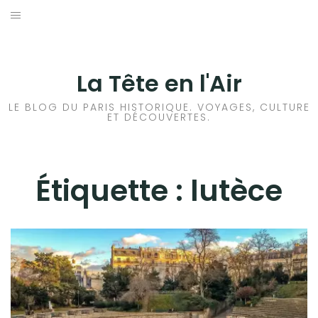
Aller
au
ACCUEIL
contenu
HISTOIRES DE PARIS
La Tête en l'Air
HISTOIRES EN ILE DE FRANCE
LE BLOG DU PARIS HISTORIQUE. VOYAGES, CULTURE
ET DÉCOUVERTES.
HISTOIRES ET VOYAGES EN FRANCE
VOYAGES À L’ÉTRANGER
Étiquette :
lutèce
CULTURES