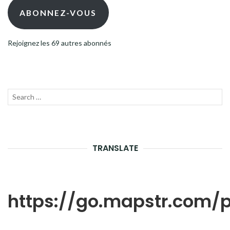
mail
ABONNEZ-VOUS
Rejoignez les 69 autres abonnés
Recherche
LANC
pour :
LA
RECH
TRANSLATE
https://go.mapstr.com